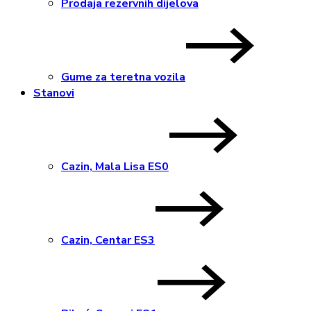
Prodaja rezervnih dijelova
Gume za teretna vozila
Stanovi
Cazin, Mala Lisa ES0
Cazin, Centar ES3