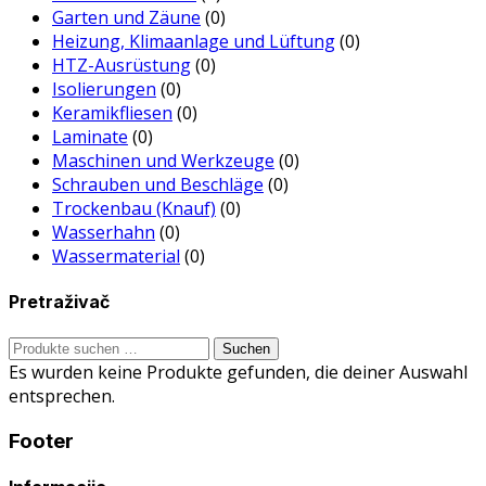
Garten und Zäune
(0)
Heizung, Klimaanlage und Lüftung
(0)
HTZ-Ausrüstung
(0)
Isolierungen
(0)
Keramikfliesen
(0)
Laminate
(0)
Maschinen und Werkzeuge
(0)
Schrauben und Beschläge
(0)
Trockenbau (Knauf)
(0)
Wasserhahn
(0)
Wassermaterial
(0)
Pretraživač
Suche
Suchen
nach:
Es wurden keine Produkte gefunden, die deiner Auswahl
entsprechen.
Footer