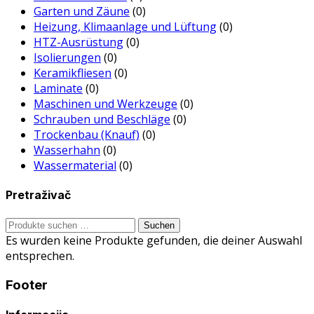
Garten und Zäune
(0)
Heizung, Klimaanlage und Lüftung
(0)
HTZ-Ausrüstung
(0)
Isolierungen
(0)
Keramikfliesen
(0)
Laminate
(0)
Maschinen und Werkzeuge
(0)
Schrauben und Beschläge
(0)
Trockenbau (Knauf)
(0)
Wasserhahn
(0)
Wassermaterial
(0)
Pretraživač
Suche
Suchen
nach:
Es wurden keine Produkte gefunden, die deiner Auswahl
entsprechen.
Footer