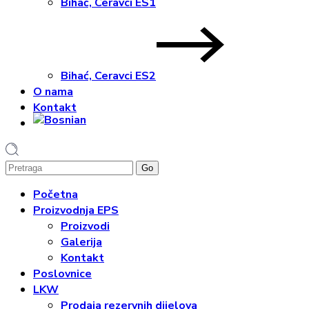
Bihać, Ceravci ES1
Bihać, Ceravci ES2
O nama
Kontakt
1
Početna
Proizvodnja EPS
Proizvodi
Galerija
Kontakt
Poslovnice
LKW
Prodaja rezervnih dijelova