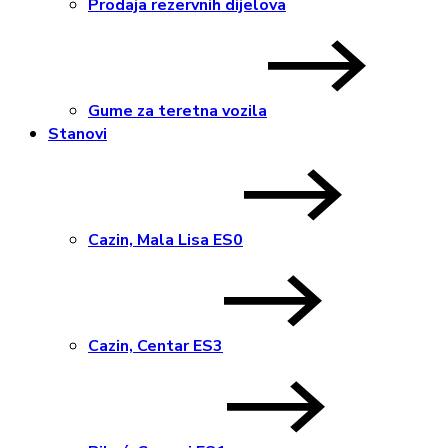
Prodaja rezervnih dijelova
Gume za teretna vozila
Stanovi
Cazin, Mala Lisa ES0
Cazin, Centar ES3