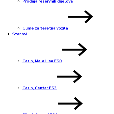
Prodaja rezervnih dijelova
Gume za teretna vozila
Stanovi
Cazin, Mala Lisa ES0
Cazin, Centar ES3