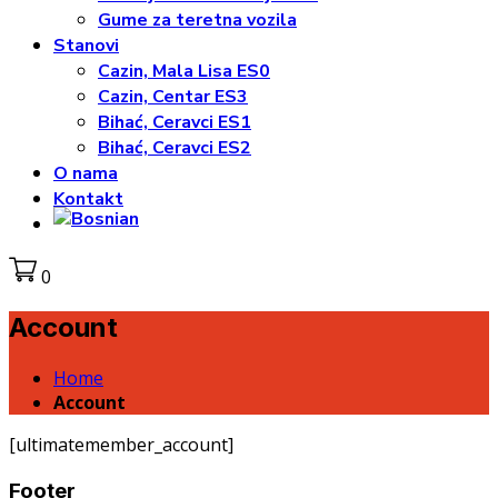
Gume za teretna vozila
Stanovi
Cazin, Mala Lisa ES0
Cazin, Centar ES3
Bihać, Ceravci ES1
Bihać, Ceravci ES2
O nama
Kontakt
0
Account
Home
Account
[ultimatemember_account]
Footer