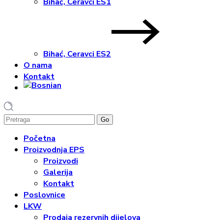
Bihać, Ceravci ES1
Bihać, Ceravci ES2
O nama
Kontakt
1
Početna
Proizvodnja EPS
Proizvodi
Galerija
Kontakt
Poslovnice
LKW
Prodaja rezervnih dijelova